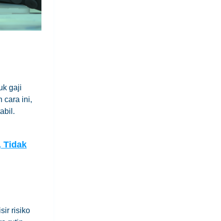
k gaji
cara ini,
bil.
 Tidak
r risiko