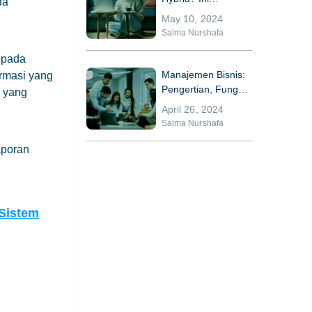
ada
Kelebihan dan
May 10, 2024
Kekurangannya
Salma Nurshafa
epada
Manajemen Bisnis:
rmasi yang
Pengertian, Fungsi,
n yang
dan Komponennya
April 26, 2024
Salma Nurshafa
aporan
Sistem