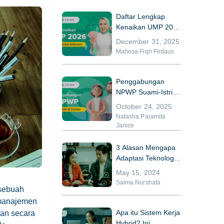
Daftar Lengkap
Kenaikan UMP 2026
di 38 Provinsi
December 31, 2025
Indonesia
Mahesa Fiqri Firdaus
Penggabungan
NPWP Suami-Istri di
Coretax
October 24, 2025
Natasha Paramita
Janice
3 Alasan Mengapa
Adaptasi Teknologi
Bisa Meningkatkan
May 15, 2024
Kinerja HR
Salma Nurshafa
 sebuah
 manajemen
Apa itu Sistem Kerja
wan secara
Hybrid? Ini