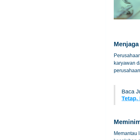
Menjaga
Perusahaan 
karyawan d
perusahaan
Baca J
Tetap,
Meminima
Memantau l