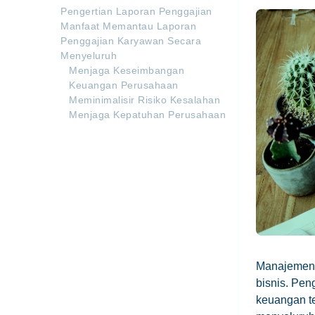
Pengertian Laporan Penggajian
Manfaat Memantau Laporan
Penggajian Karyawan Secara
Menyeluruh
Menjaga Keseimbangan
Keuangan Perusahaan
Meminimalisir Risiko Kesalahan
Menjaga Kepatuhan Perusahaan
Manajemen 
bisnis. Pe
keuangan te