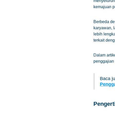
menyeluruh
kemajuan p
Berbeda d
karyawan, 
lebih lengk
terkait den
Dalam artik
penggajian
Baca j
Pengga
Pengert