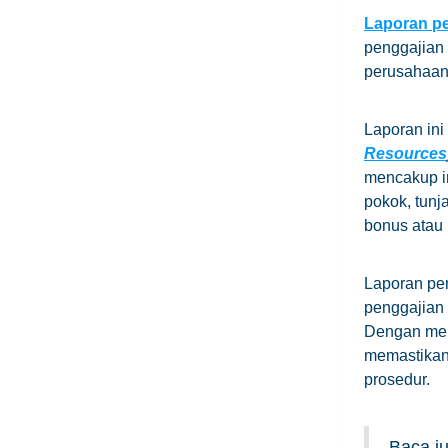
Laporan p
penggajian
perusahaan 
Laporan ini
Resources
mencakup in
pokok, tunj
bonus atau 
Laporan pen
penggajian 
Dengan mem
memastikan
prosedur.
Baca ju