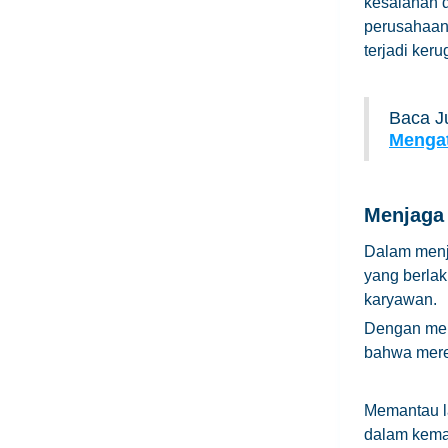
kesalahan 
perusahaan
terjadi keru
Baca J
Menga
Menjaga
Dalam menja
yang berlak
karyawan.
Dengan mem
bahwa merek
Memantau l
dalam kema