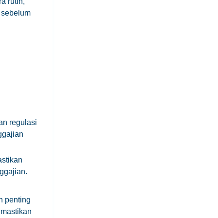
 rutin,
 sebelum
n regulasi
ggajian
stikan
ggajian.
n penting
emastikan