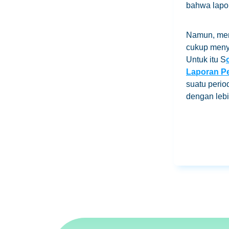
bahwa lapor
Namun, mem
cukup menyu
Untuk itu S
Laporan P
suatu peri
dengan leb