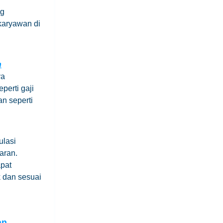
ng
karyawan di
n
ya
perti gaji
n seperti
ulasi
aran.
pat
 dan sesuai
an