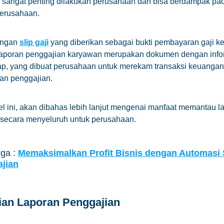
 sangat penting dilakukan perusahaan dan bisa berdampak p
erusahaan.
engan
slip gaji
yang diberikan sebagai bukti pembayaran gaji k
laporan penggajian karyawan merupakan dokumen dengan info
ap, yang dibuat perusahaan untuk merekam transaksi keuanga
gan penggajian.
el ini, akan dibahas lebih lanjut mengenai manfaat memantau l
 secara menyeluruh untuk perusahaan.
uga :
Memaksimalkan Profit Bisnis dengan Automasi 
jian
ian Laporan Penggajian