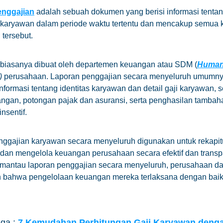
enggajian
adalah sebuah dokumen yang berisi informasi tenta
 karyawan dalam periode waktu tertentu dan mencakup semua 
tersebut.
 biasanya dibuat oleh departemen keuangan atau
SDM (
Huma
)
perusahaan. Laporan penggajian secara menyeluruh umumn
formasi tentang identitas karyawan dan detail gaji karyawan, se
angan, potongan pajak dan asuransi, serta penghasilan tambaha
insentif.
ggajian karyawan secara menyeluruh digunakan untuk rekapit
dan mengelola keuangan perusahaan secara efektif dan transp
antau laporan penggajian secara menyeluruh, perusahaan da
 bahwa pengelolaan keuangan mereka terlaksana dengan baik
ga :
7 Kemudahan Perhitungan Gaji Karyawan deng