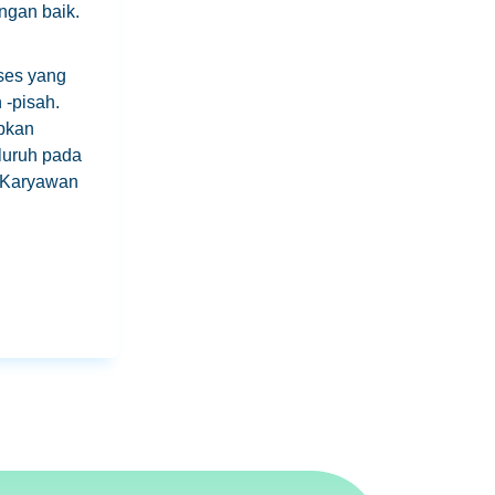
ngan baik.
ses yang
 -pisah.
pkan
luruh pada
n Karyawan