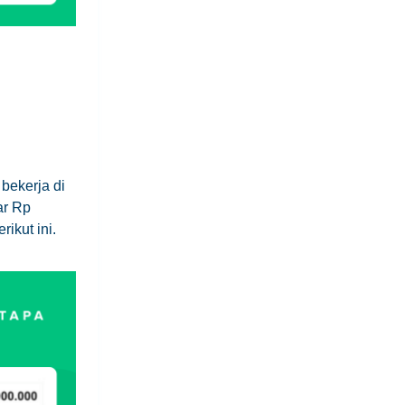
bekerja di
ar Rp
ikut ini.