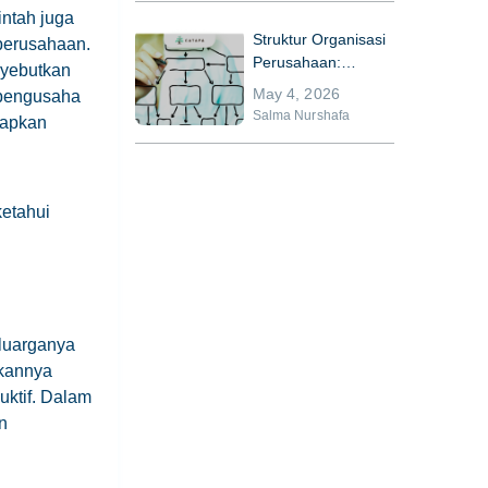
ntah juga
Struktur Organisasi
perusahaan.
Perusahaan:
nyebutkan
Fungsi, Jenis, dan
May 4, 2026
 pengusaha
Contohnya
Salma Nurshafa
tapkan
ketahui
luarganya
ikannya
uktif. Dalam
n