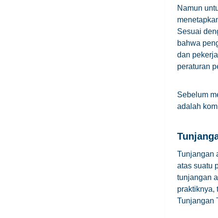
Namun untuk
menetapkan 
Sesuai den
bahwa peng
dan pekerja
peraturan 
Sebelum mel
adalah kom
Tunjang
Tunjangan 
atas suatu 
tunjangan a
praktiknya,
Tunjangan T