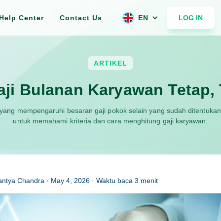
LOG IN
Help Center
Contact Us
EN
ARTIKEL
ji Bulanan Karyawan Tetap, T
a yang mempengaruhi besaran gaji pokok selain yang sudah ditentuka
untuk memahami kriteria dan cara menghitung gaji karyawan.
antya Chandra
·
May 4, 2026
· Waktu baca
3
menit