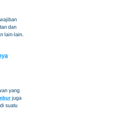
ewajiban
atan dan
 lain-lain.
nya
wan yang
embur
juga
di suatu