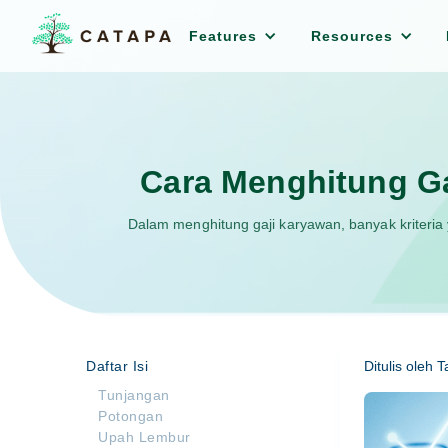
Features
Resources
Cara Menghitung Ga
Dalam menghitung gaji karyawan, banyak kriteri
Daftar Isi
Ditulis oleh
T
Tunjangan
Potongan
Upah Lembur