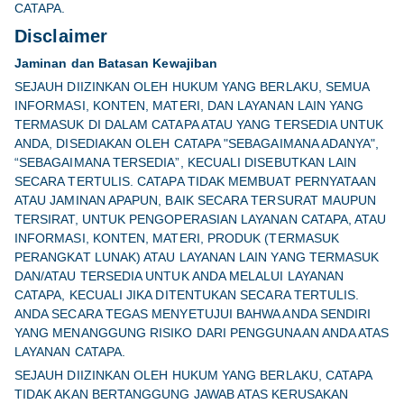
CATAPA.
Disclaimer
Jaminan dan Batasan Kewajiban
SEJAUH DIIZINKAN OLEH HUKUM YANG BERLAKU, SEMUA
INFORMASI, KONTEN, MATERI, DAN LAYANAN LAIN YANG
TERMASUK DI DALAM CATAPA ATAU YANG TERSEDIA UNTUK
ANDA, DISEDIAKAN OLEH CATAPA "SEBAGAIMANA ADANYA",
“SEBAGAIMANA TERSEDIA”, KECUALI DISEBUTKAN LAIN
SECARA TERTULIS. CATAPA TIDAK MEMBUAT PERNYATAAN
ATAU JAMINAN APAPUN, BAIK SECARA TERSURAT MAUPUN
TERSIRAT, UNTUK PENGOPERASIAN LAYANAN CATAPA, ATAU
INFORMASI, KONTEN, MATERI, PRODUK (TERMASUK
PERANGKAT LUNAK) ATAU LAYANAN LAIN YANG TERMASUK
DAN/ATAU TERSEDIA UNTUK ANDA MELALUI LAYANAN
CATAPA, KECUALI JIKA DITENTUKAN SECARA TERTULIS.
ANDA SECARA TEGAS MENYETUJUI BAHWA ANDA SENDIRI
YANG MENANGGUNG RISIKO DARI PENGGUNAAN ANDA ATAS
LAYANAN CATAPA.
SEJAUH DIIZINKAN OLEH HUKUM YANG BERLAKU, CATAPA
TIDAK AKAN BERTANGGUNG JAWAB ATAS KERUSAKAN