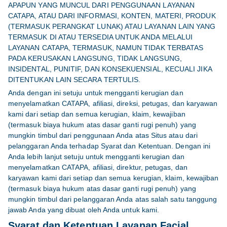
APAPUN YANG MUNCUL DARI PENGGUNAAN LAYANAN
CATAPA, ATAU DARI INFORMASI, KONTEN, MATERI, PRODUK
(TERMASUK PERANGKAT LUNAK) ATAU LAYANAN LAIN YANG
TERMASUK DI ATAU TERSEDIA UNTUK ANDA MELALUI
LAYANAN CATAPA, TERMASUK, NAMUN TIDAK TERBATAS
PADA KERUSAKAN LANGSUNG, TIDAK LANGSUNG,
INSIDENTAL, PUNITIF, DAN KONSEKUENSIAL, KECUALI JIKA
DITENTUKAN LAIN SECARA TERTULIS.
Anda dengan ini setuju untuk mengganti kerugian dan
menyelamatkan CATAPA, afiliasi, direksi, petugas, dan karyawan
kami dari setiap dan semua kerugian, klaim, kewajiban
(termasuk biaya hukum atas dasar ganti rugi penuh) yang
mungkin timbul dari penggunaan Anda atas Situs atau dari
pelanggaran Anda terhadap Syarat dan Ketentuan. Dengan ini
Anda lebih lanjut setuju untuk mengganti kerugian dan
menyelamatkan CATAPA, afiliasi, direktur, petugas, dan
karyawan kami dari setiap dan semua kerugian, klaim, kewajiban
(termasuk biaya hukum atas dasar ganti rugi penuh) yang
mungkin timbul dari pelanggaran Anda atas salah satu tanggung
jawab Anda yang dibuat oleh Anda untuk kami.
Syarat dan Ketentuan Layanan Facial