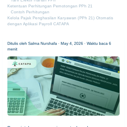
Tarif Efektif Harian PPh
Ketentuan Perhitungan Pemotongan PPh 21
Contoh Perhitungan
Kelola Pajak Penghasilan Karyawan (PPh 21) Otomatis
dengan Aplikasi Payroll CATAPA
Ditulis oleh
Salma Nurshafa
·
May 4, 2026
· Waktu baca
6
menit