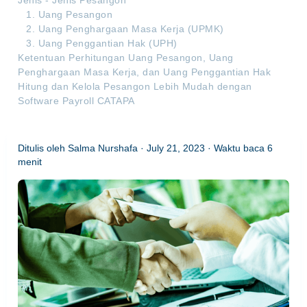
Jenis - Jenis Pesangon
1. Uang Pesangon
2. Uang Penghargaan Masa Kerja (UPMK)
3. Uang Penggantian Hak (UPH)
Ketentuan Perhitungan Uang Pesangon, Uang
Penghargaan Masa Kerja, dan Uang Penggantian Hak
‍Hitung dan Kelola Pesangon Lebih Mudah dengan
Software Payroll CATAPA‍
Ditulis oleh
Salma Nurshafa
·
July 21, 2023
· Waktu baca
6
menit