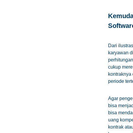
Kemuda
Softwar
Dari ilustr
karyawan d
perhitungan
cukup mere
kontraknya 
periode tert
Agar pengel
bisa menjad
bisa menda
uang kompe
kontrak at