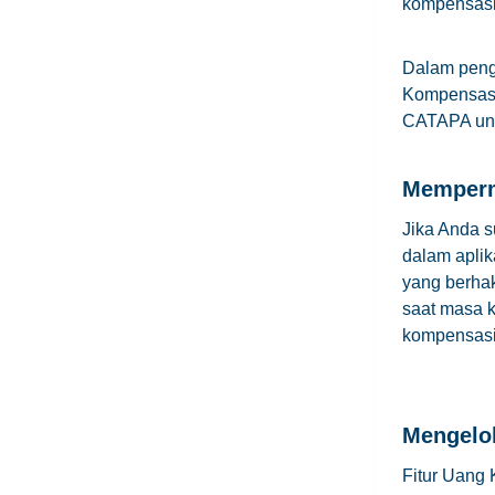
kompensasi
Dalam peng
Kompensasi)
CATAPA unt
Memperm
Jika Anda 
dalam apli
yang berhak
saat masa k
kompensasi
Mengelo
Fitur Uang