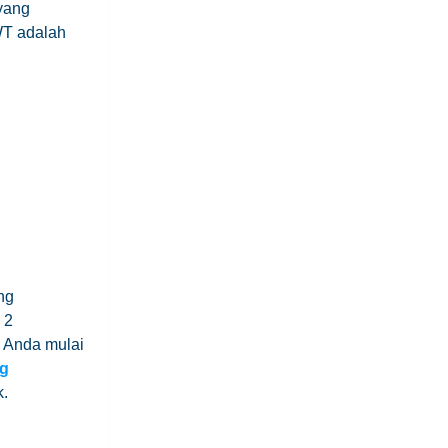
yang
WT adalah
ng
 2
 Anda mulai
ng
k.