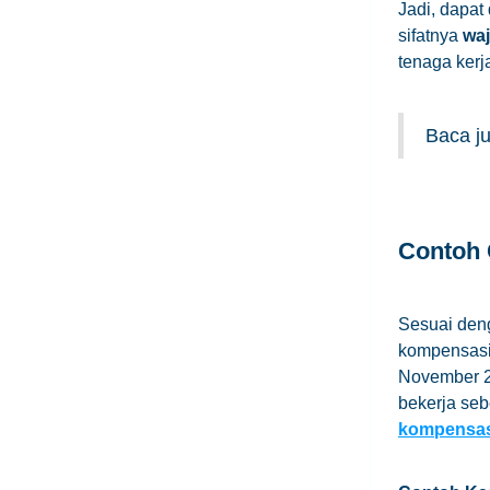
Jadi, dapa
sifatnya
waj
tenaga kerj
Baca j
Contoh
Sesuai den
kompensasi
November 2
bekerja se
kompensa