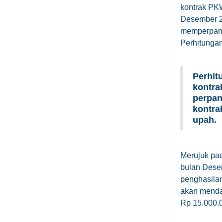
kontrak PK
Desember 2
memperpanj
Perhitunga
Perhit
kontra
perpan
kontra
upah.
Merujuk pa
bulan Dese
penghasila
akan menda
Rp 15.000.