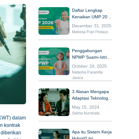
Daftar Lengkap
Kenaikan UMP 2026
di 38 Provinsi
December 31, 2025
Indonesia
Mahesa Fiqri Firdaus
Penggabungan
NPWP Suami-Istri di
Coretax
October 24, 2025
Natasha Paramita
Janice
3 Alasan Mengapa
Adaptasi Teknologi
Bisa Meningkatkan
May 15, 2024
Kinerja HR
Salma Nurshafa
(PKWT) dalam
n kontrak
Apa itu Sistem Kerja
diberikan
Hybrid? Ini