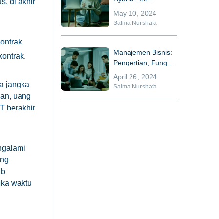
, di akhir
Kelebihan dan
May 10, 2024
Kekurangannya
Salma Nurshafa
ontrak.
Manajemen Bisnis:
ontrak.
Pengertian, Fungsi,
dan Komponennya
April 26, 2024
a jangka
Salma Nurshafa
an, uang
T berakhir
ngalami
ang
ib
gka waktu