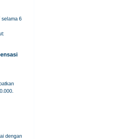
T selama 6
t:
pensasi
patkan
0.000.
uai dengan