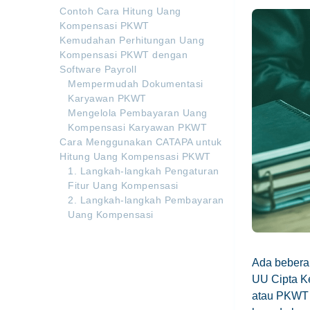
Contoh Cara Hitung Uang
Kompensasi PKWT
Kemudahan Perhitungan Uang
Kompensasi PKWT dengan
Software Payroll
Mempermudah Dokumentasi
Karyawan PKWT
Mengelola Pembayaran Uang
Kompensasi Karyawan PKWT
Cara Menggunakan CATAPA untuk
Hitung Uang Kompensasi PKWT
1. Langkah-langkah Pengaturan
Fitur Uang Kompensasi
2. Langkah-langkah Pembayaran
Uang Kompensasi
Ada beberap
UU Cipta K
atau PKWT 