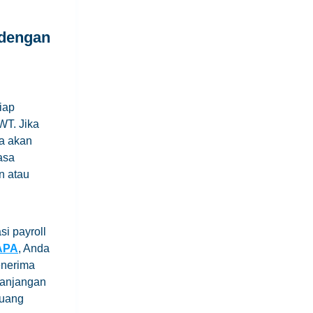
dengan
iap
WT. Jika
ya akan
asa
n atau
i payroll
TAPA
, Anda
enerima
panjangan
 uang