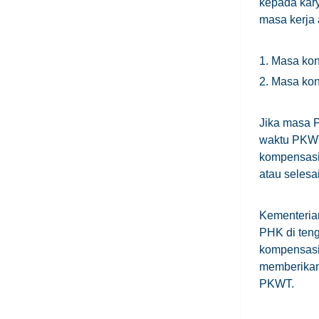
kepada kary
masa kerja a
1. Masa kon
2. Masa kon
Jika masa 
waktu PKWT
kompensasi
atau selesai
Kementeria
PHK di teng
kompensasi.
memberikan
PKWT.