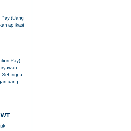
n Pay (Uang
an aplikasi
tion Pay)
karyawan
s. Sehingga
ngan uang
KWT
tuk