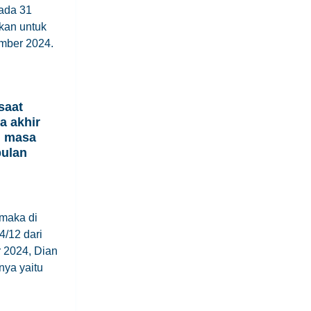
ada 31
kan untuk
mber 2024.
saat
a akhir
n masa
bulan
maka di
/12 dari
 2024, Dian
nya yaitu