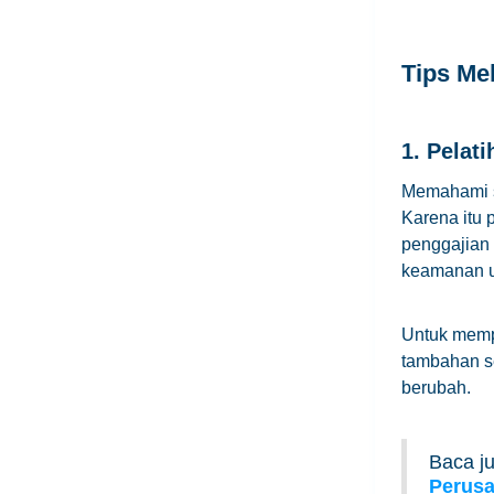
Tips Me
1. Pelat
Memahami s
Karena itu
penggajian 
keamanan un
Untuk memp
tambahan se
berubah.
Baca j
Perus