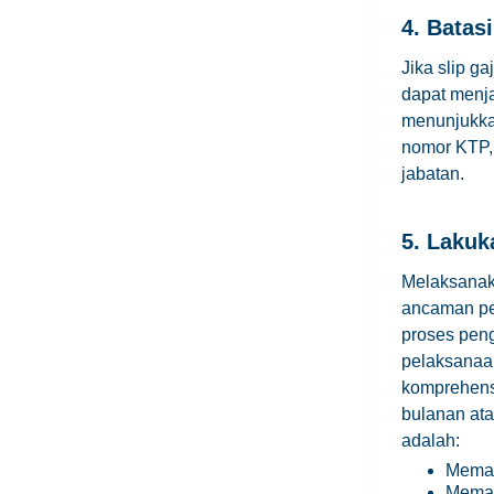
4. Batas
Jika slip g
dapat menja
menunjukkan
nomor KTP, 
jabatan.
5. Lakuk
Melaksanaka
ancaman pen
proses pen
pelaksanaan
komprehensi
bulanan ata
adalah:
Memas
Memas