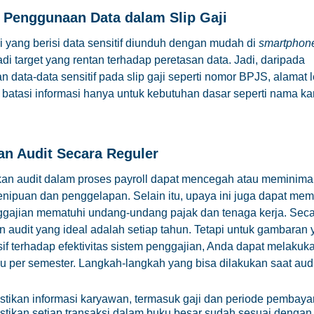
i Penggunaan Data dalam Slip Gaji
aji yang berisi data sensitif diunduh dengan mudah di
smartphon
di target yang rentan terhadap peretasan data. Jadi, daripada
 data-data sensitif pada slip gaji seperti nomor BPJS, alamat 
batasi informasi hanya untuk kebutuhan dasar seperti nama k
an Audit Secara Reguler
n audit dalam proses payroll dapat mencegah atau meminimal
ipuan dan penggelapan. Selain itu, upaya ini juga dapat mem
ggajian mematuhi undang-undang pajak dan tenaga kerja. Sec
 audit yang ideal adalah setiap tahun. Tetapi untuk gambaran 
f terhadap efektivitas sistem penggajian, Anda dapat melakukan
u per semester. Langkah-langkah yang bisa dilakukan saat audi
tikan informasi karyawan, termasuk gaji dan periode pembaya
tikan setiap transaksi dalam buku besar sudah sesuai dengan