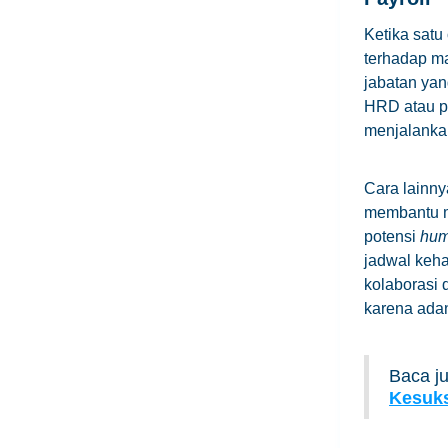
Ketika satu
terhadap ma
jabatan yan
HRD atau pe
menjalanka
Cara lainny
membantu m
potensi
hum
jadwal keh
kolaborasi
karena ada
Baca j
Kesuks