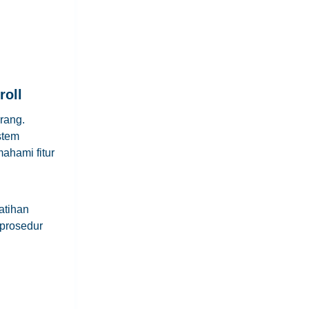
roll
rang.
stem
ahami fitur
atihan
 prosedur