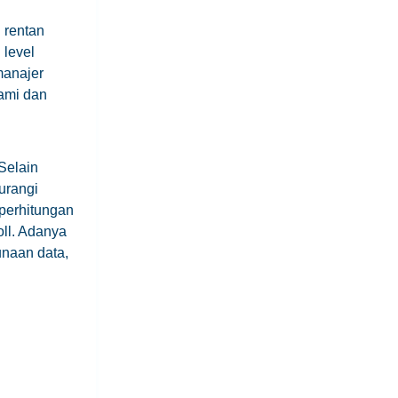
 rentan
 level
manajer
hami dan
Selain
urangi
 perhitungan
ll. Adanya
naan data,