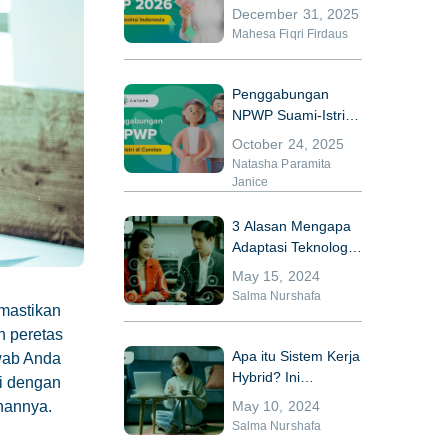
di 38 Provinsi
December 31, 2025
Indonesia
Mahesa Fiqri Firdaus
Penggabungan
NPWP Suami-Istri di
Coretax
October 24, 2025
Natasha Paramita
Janice
3 Alasan Mengapa
Adaptasi Teknologi
Bisa Meningkatkan
May 15, 2024
Kinerja HR
Salma Nurshafa
mastikan
h peretas
Apa itu Sistem Kerja
wab Anda
Hybrid? Ini
ai dengan
Kelebihan dan
May 10, 2024
nannya.
Kekurangannya
Salma Nurshafa