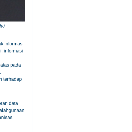
ty)
k informasi
, informasi
batas pada
a
n terhadap
ran data
yalahgunaan
anisasi