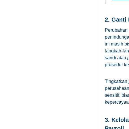
2. Ganti
Perubahan 
perlindunga
ini masih b
langkah-la
sandi atau
prosedur ke
Tingkatkan 
perusahaan
sensitif, 
kepercayaa
3. Kelol
Payroll