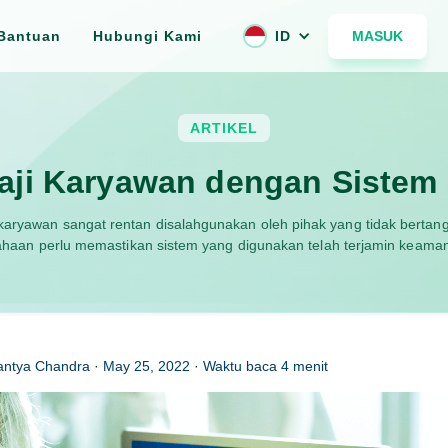
MASUK
Bantuan
Hubungi Kami
ID
ARTIKEL
aji Karyawan dengan Sistem
adi karyawan sangat rentan disalahgunakan oleh pihak yang tidak ber
ahaan perlu memastikan sistem yang digunakan telah terjamin keama
antya Chandra
·
May 25, 2022
· Waktu baca
4
menit