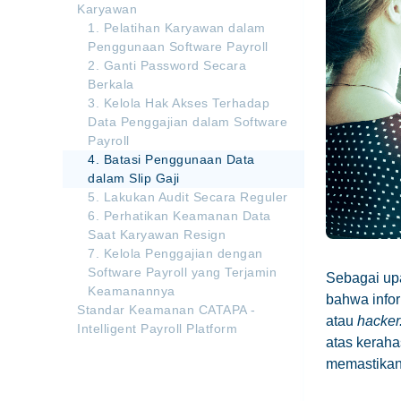
Karyawan
1. Pelatihan Karyawan dalam
Penggunaan Software Payroll
2. Ganti Password Secara
Berkala
3. Kelola Hak Akses Terhadap
Data Penggajian dalam Software
Payroll
4. Batasi Penggunaan Data
dalam Slip Gaji
5. Lakukan Audit Secara Reguler
6. Perhatikan Keamanan Data
Saat Karyawan Resign
7. Kelola Penggajian dengan
Software Payroll yang Terjamin
Sebagai up
Keamanannya
bahwa infor
Standar Keamanan CATAPA -
atau
hacker
Intelligent Payroll Platform
atas keraha
memastika