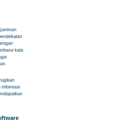
 jaminan
 pendekatan
 dengan
rbarui kata
agai
an.
rugikan
 informasi
endapatkan
oftware