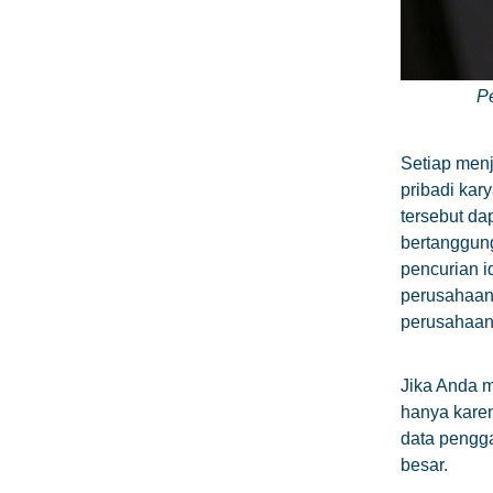
Pe
Setiap menj
pribadi kar
tersebut da
bertanggung
pencurian i
perusahaan
perusahaan
Jika Anda 
hanya karen
data penggaj
besar.