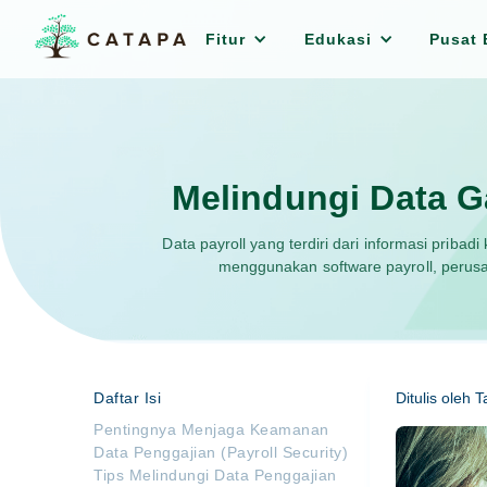
Fitur
Edukasi
Pusat 
Melindungi Data G
Data payroll yang terdiri dari informasi prib
menggunakan software payroll, perus
Daftar Isi
Ditulis oleh
T
Pentingnya Menjaga Keamanan
Data Penggajian (Payroll Security)
Tips Melindungi Data Penggajian