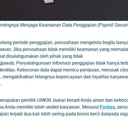
ntingnya Menjaga Keamanan Data Penggajian (Payroll Securi
elang periode penggajian, perusahaan mengelola begitu banya
yawan. Jika perusahaan tidak memiliki keamanan yang memadai
pat disalahgunakan oleh pihak yang tidak
jawab. Penyalahgunaan informasi penggajian tidak hanya ter
dentitas. Kebocoran data dapat memicu penipuan, merusak citr
, mengakibatkan hilangnya kepercayaan dan loyalitas karyawa
.
merupakan pemilik UMKM, bukan berarti Anda aman dari keboco
a Anda memiliki lebih sedikit karyawan. Menurut
Forbes
, pen
ian terjadi dua kali lebih sering pada bisnis kecil daripada org