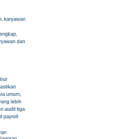
e,
karyawan
lengkap,
aryawan dan
isir
astikan
ara umum,
yang lebih
 audit tiga
t payroll
ran
 laporan